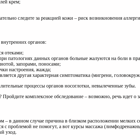
лей крем;
ательно следите за реакцией кожи – риск возникновения аллергии
 внутренних органов:
ся отеками;
 при патологиях данных органов больные жалуются на боли в пра
нотой, запорами, поносами;
чки настроения, жажда;
ляется другая характерная симптоматика (мигрени, головокруже
алительные процессы органов носоглотки, невылеченные зубы.
? Пройдите комплексное обследование – возможно, речь идет о 
м – в данном случае причина в близком расположении мелких со
я с проблемой не помогут, а вот курсы массажа (лимфодренажны
ый уход.