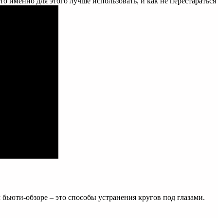
то именно для этого лучше использовать, и как не перестаратьс
бьюти-обзоре – это способы устранения кругов под глазами.