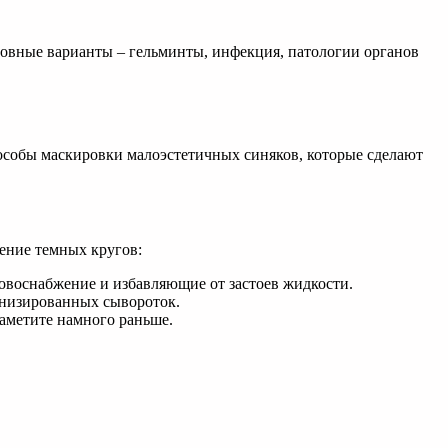
сновные варианты – гельминты, инфекция, патологии органов
особы маскировки малоэстетичных синяков, которые сделают
нение темных кругов:
воснабжение и избавляющие от застоев жидкости.
низированных сывороток.
заметите намного раньше.