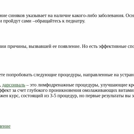
ение синяков указывает на наличие какого-либо заболевания. О
и пройдут сами –обращайтесь к педиатру.
нии причины, вызвавшей ее появление. Но есть эффективные сп
ожете попробовать следующие процедуры, направленные на устра
,
дарсонваль
– это лимфодренажные процедуры, улучшающие кро
фект за счет глубокого проникновения омолаживающих витами
ен курс, состоящий из 3-5 процедур, но первые результаты вы 
шение