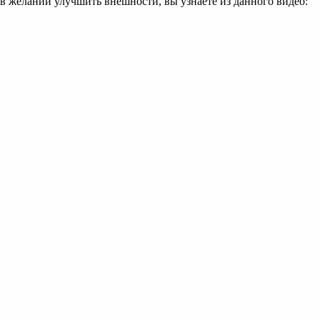
я в желании улучшить внешности, вы узнаете из данного видео: