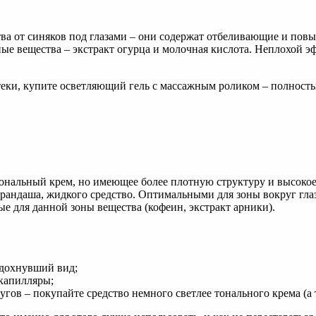
ва от синяков под глазами – они содержат отбеливающие и пов
е вещества – экстракт огурца и молочная кислота. Неплохой э
отеки, купите осветляющий гель с массажным роликом – полност
 тональный крем, но имеющее более плотную структуру и высок
арандаша, жидкого средство. Оптимальными для зоны вокруг гла
е для данной зоны вещества (кофеин, экстракт арники).
тдохнувший вид;
капилляры;
ов – покупайте средство немного светлее тонального крема (а 