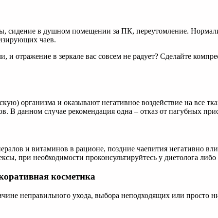
ы, сидение в душном помещении за ПК, переутомление. Нормали
изирующих чаев.
и, и отражение в зеркале вас совсем не радует? Сделайте компр
кую) организма и оказывают негативное воздействие на все т
в. В данном случае рекомендация одна – отказ от пагубных при
ералов и витаминов в рационе, поздние чаепития негативно вли
сы, при необходимости проконсультируйтесь у диетолога либо с
екоративная косметика
ичине неправильного ухода, выбора неподходящих или просто ни