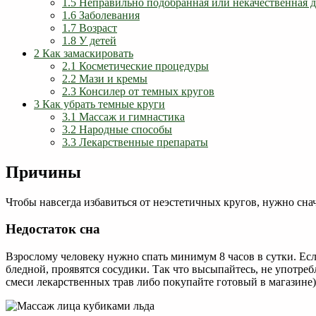
1.5
Неправильно подобранная или некачественная д
1.6
Заболевания
1.7
Возраст
1.8
У детей
2
Как замаскировать
2.1
Косметические процедуры
2.2
Мази и кремы
2.3
Консилер от темных кругов
3
Как убрать темные круги
3.1
Массаж и гимнастика
3.2
Народные способы
3.3
Лекарственные препараты
Причины
Чтобы навсегда избавиться от неэстетичных кругов, нужно сна
Недостаток сна
Взрослому человеку нужно спать минимум 8 часов в сутки. Есл
бледной, проявятся сосудики. Так что высыпайтесь, не употреб
смеси лекарственных трав либо покупайте готовый в магазине)