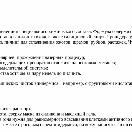
менением специального химического состава. Формула содержит
остав для пилинга входит также салициловый спирт. Процедура 
ать пилинг для сглаживания ожогов, шрамов, рубцов, растяжек.
соляриев, прохождения лазерных процедур;
содержащих препаратов отложите на несколько месяцев;
выделительной системы;
тва хотя бы за пару недель до пилинга.
ических чисток эпидермиса – например, с фруктовыми кислотами
вится раствор).
та, сверху маска из силикона и масляный гель.
а (она нужна для равномерного всасывания клетками активного 
– вместе с роговым слоем эпидермиса, на кожу наносятся антис