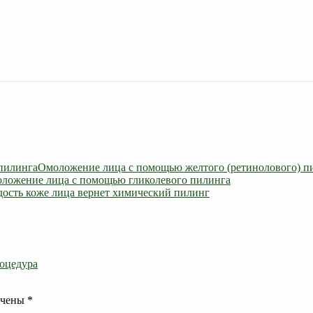
Омоложение лица с помощью желтого (ретинолового) п
ложение лица с помощью гликолевого пилинга
ость коже лица вернет химический пилинг
роцедура
ечены
*