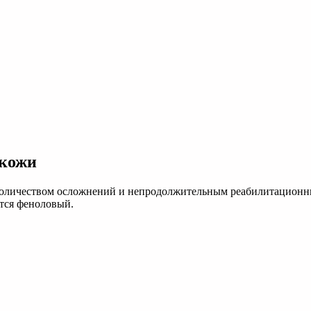
 кожи
оличеством осложнений и непродолжительным реабилитационным
тся феноловый.