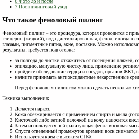
6
Фото до и после
7
Постпилинговый уход
Что такое феноловый пилинг
Феноловый пилинг – это процедура, которая проводится с при
глицерин (жидкий), вода дистиллированная, фенол, иногда в с
глазами, пигментные пятна, акне, постакне. Можно использов
результаты, требуется подготовка:
за полгода до чистки откажитесь от посещения пляжей, 
эпиляцию, мануальную чистку лица, применение ретинол
пройдите обследование сердца и сосудов, органов ЖКТ, 
начните принимать антиоксидантные лекарственные средс
Перед феноловым пилингом можно сделать несколько хим
Техника выполнения:
Делается наркоз.
Кожа обезжиривается с применением спирта и мыла (гото
Кисточкой либо ватной палочкой на кожу наносится кисло
Затем используется нейтрализующая фенол восковая масс
Спустя отведенный промежуток времени воск снимается 
Используется крем с высоким СПФ.