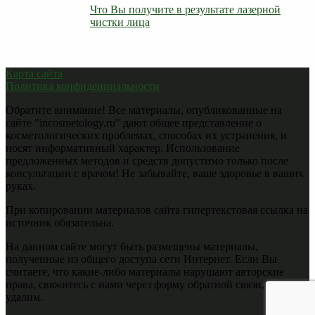
Что Вы получите в результате лазерной
чистки лица
Карта сайта
Политика конфиденциальности
Обратите внимание! Все материалы, опубликованные на
сайте "incosmetology.ru" дают общее представление о
косметологических проблемах, способах их устранения, и
носят информативный характер. Использование
предложенных методов и средств допустимо только после
консультации с врачом! Не забывайте, ваше здоровье в ваших
руках.
При копировании материалов сайта гипертекстовая ссылка на
источник обязательна.
На данном сайте могут быть размещены материалы,
полученные из общего доступа сети Интернет. Если Вы
считаете, что какие-либо материалы нарушают авторские
права, свяжитесь с нами через форму обратной связи, мы их
удалим.