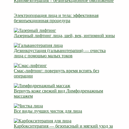
Криомезотерапия – безинъекционное омоложение
Электропорация лица и тела: эффективная
безинъекционная процедура
Лазерный лифтинг лица, шей, век, интимной зоны
Дезинкрустация (гальванотерапия) — очистка
лица с помощью малых токов
Смас-лифтинг: повернуть время вспять без
операции
Вернуть коже свежий вид Лимфодренажным
массажем
Все виды лучших чисток для лица
Карбокситерапия — безопасный и мягкий уход за